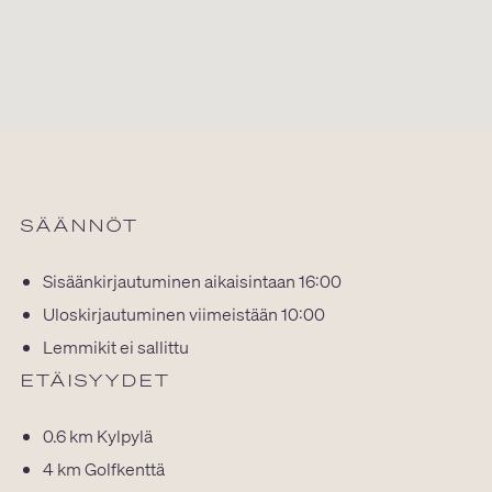
SÄÄNNÖT
Sisäänkirjautuminen aikaisintaan 16:00
Uloskirjautuminen viimeistään 10:00
Lemmikit ei sallittu
ETÄISYYDET
0.6 km
Kylpylä
4 km
Golfkenttä