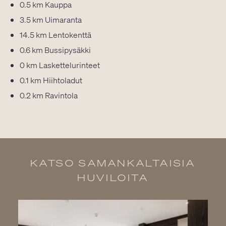
0.5 km
Kauppa
3.5 km
Uimaranta
14.5 km
Lentokenttä
0.6 km
Bussipysäkki
0 km
Laskettelurinteet
0.1 km
Hiihtoladut
0.2 km
Ravintola
KATSO SAMANKALTAISIA
HUVILOITA