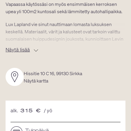
Vapaassa käytössäsi on myös ensimmäisen kerroksen
upea yli 100m2 kuntosali sekä lämmitetty autohallipaikka.
Lux Lapland vie sinut nauttimaan lomasta luksuksen
keskellä. Materiaalit, värit ja kalusteet ovat tarkoin valittu
suomalaisen huippudesignin joukosta, kunnioittaen Levin
jylhiä maisemia ja tunnelmaa. Lux Lapland huoneistossa
Näytä lisää
loma voi alkaa.
Hissitie 10 C 16, 99130 Sirkka
Näytä kartta
alk.
315
€
/ yö
Tulopäivä