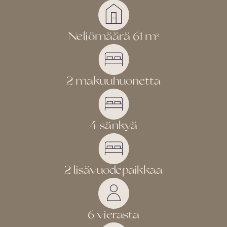
Neliömäärä 61 m
2
2 makuuhuonetta
4 sänkyä
2 lisävuodepaikkaa
6 vierasta