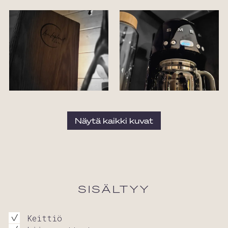
Näytä kaikki kuvat
SISÄLTYY
Keittiö