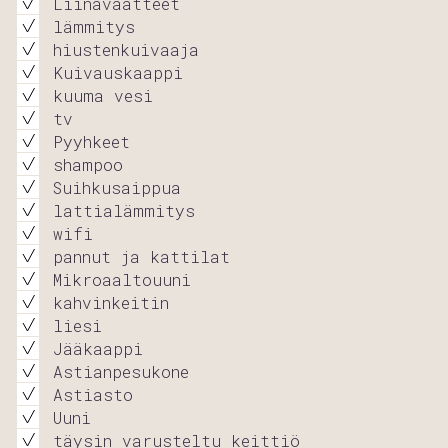
Liinavaatteet
lämmitys
hiustenkuivaaja
Kuivauskaappi
kuuma vesi
tv
Pyyhkeet
shampoo
Suihkusaippua
lattialämmitys
wifi
pannut ja kattilat
Mikroaaltouuni
kahvinkeitin
liesi
Jääkaappi
Astianpesukone
Astiasto
Uuni
täysin varusteltu keittiö