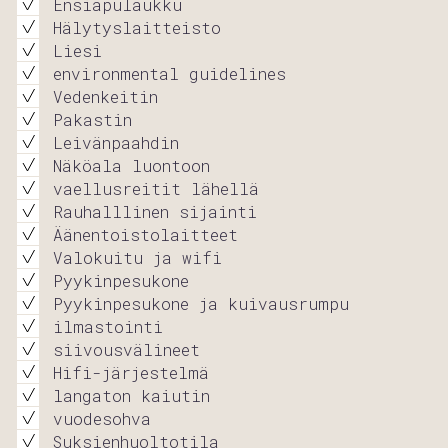
Ensiapulaukku
Hälytyslaitteisto
Liesi
environmental guidelines
Vedenkeitin
Pakastin
Leivänpaahdin
Näköala luontoon
vaellusreitit lähellä
Rauhalllinen sijainti
Äänentoistolaitteet
Valokuitu ja wifi
Pyykinpesukone
Pyykinpesukone ja kuivausrumpu
ilmastointi
siivousvälineet
Hifi-järjestelmä
langaton kaiutin
vuodesohva
Suksienhuoltotila