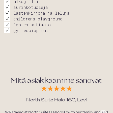
ulkogrilli
aurinkotuoleja
lastenkirjoja ja leluja
childrens playground
lasten astiasto
gym equippment
Mitä asiakkaamme sanovat
North Suite Halo 16C, Levi
We stayed at North Suites Halo 16C with our family and had