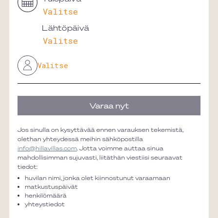
Lähtöpäivä
Varaa nyt
Jos sinulla on kysyttävää ennen varauksen tekemistä,
olethan yhteydessä meihin sähköpostilla
info@hillavillas.com
. Jotta voimme auttaa sinua
mahdollisimman sujuvasti, liitäthän viestiisi seuraavat
tiedot:
huvilan nimi, jonka olet kiinnostunut varaamaan
matkustuspäivät
henkilömäärä
yhteystiedot