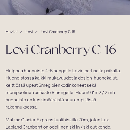
Huvilat
>
Levi
>
Levi Cranberry C 16
Levi Cranberry C 16
Hulppea huoneisto 4-6 hengelle Levin parhaalta paikalta.
Huoneistossa kaikki mukavuudet ja design-huonekalut,
keittiössä upeat Smeg pienkodinkoneet sekä
monipuolinen astiasto 8 hengelle. Huom! 61m2 / 2 mh
huoneisto on keskimääräistä suurempi tässä
rakennuksessa.
Matkaa Glacier Express tuolihissille 70m, joten Lux
Lapland Cranberrt on odellinen ski in / ski out kohde.