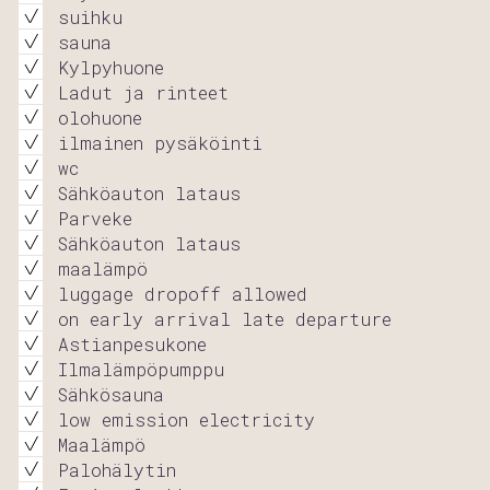
suihku
sauna
Kylpyhuone
Ladut ja rinteet
olohuone
ilmainen pysäköinti
wc
Sähköauton lataus
Parveke
Sähköauton lataus
maalämpö
luggage dropoff allowed
on early arrival late departure
Astianpesukone
Ilmalämpöpumppu
Sähkösauna
low emission electricity
Maalämpö
Palohälytin