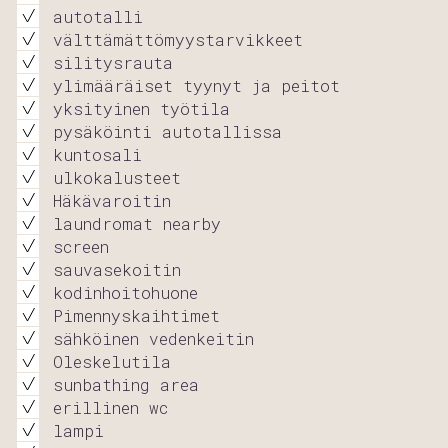
autotalli
välttämättömyystarvikkeet
silitysrauta
ylimääräiset tyynyt ja peitot
yksityinen työtila
pysäköinti autotallissa
kuntosali
ulkokalusteet
Häkävaroitin
laundromat nearby
screen
sauvasekoitin
kodinhoitohuone
Pimennyskaihtimet
sähköinen vedenkeitin
Oleskelutila
sunbathing area
erillinen wc
lampi