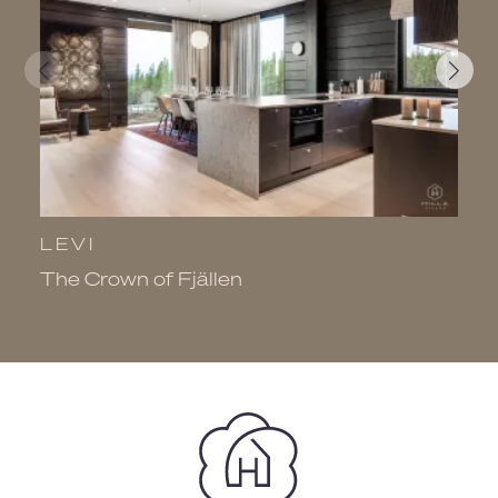
LEVI
L
The Crown of Fjällen
V