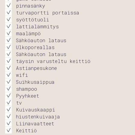
pinnasänky
turvaportti portaissa
syöttötuoli
lattialämmitys
maalämpö
Sähköauton lataus
Ulkoporeallas
Sähköauton lataus
täysin varusteltu keittiö
Astianpesukone
wifi
Suihkusaippua
shampoo
Pyyhkeet
tv
Kuivauskaappi
hiustenkuivaaja
Liinavaatteet
Keittiö