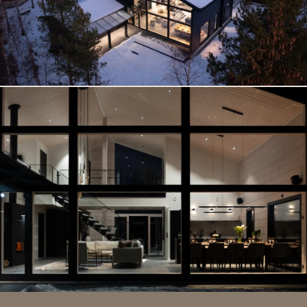
4 älytelevisiota
Langaton äänijärjestelmä Genelec-kaiuttimilla
Langaton 5G-internet
Induktiokeittotaso / integroitu liesituuletin
Ruokailuastiasto 24 hengelle
Suuri patio, noin 60 m2
Ulkoporeallas 9 hengelle
Automaattinen ilmastointi
Integroitu astianpesukone
Integroitu jääkaappi/pakastin