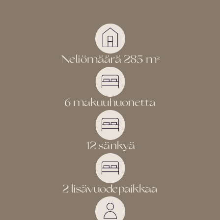
Integroitu uuni
Mikroaaltouuni
Kahvinkeitin ja vedenkeitin
Neliömäärä 285 m
2
Leivänpaahdin
PS5 ja 20 peliä
6 makuuhuonetta
Pesukone
Kuivauskaappi
12 sänkyä
Silitysrauta ja silityslauta
Hiustenkuivaaja (3 kpl)
2 lisävuodepaikkaa
Huoltopalvelut