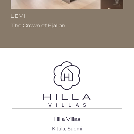
LEVI
L
The Crown of Fjällen
V
Hilla Villas
Kittilä, Suomi