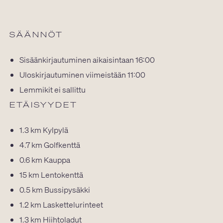
SÄÄNNÖT
Sisäänkirjautuminen aikaisintaan 16:00
Uloskirjautuminen viimeistään 11:00
Lemmikit ei sallittu
ETÄISYYDET
1.3 km
Kylpylä
4.7 km
Golfkenttä
0.6 km
Kauppa
15 km
Lentokenttä
0.5 km
Bussipysäkki
1.2 km
Laskettelurinteet
1.3 km
Hiihtoladut