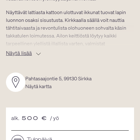
Näyttävät lattiasta kattoon ulottuvat ikkunat tuovat lapin
luonnon osaksi sisustusta. Kirkkaalla säällä voit nauttia
tähtitaivaasta ja revontulista olohuoneen sohvalta käsin
takkatulen loimutessa. Ailon keittiöstä löytyy kaikki
tarpeellinen ylellistä illallista varten, valmistat
herkkuhetken sitten itse tai kokin avustuksella. Pitkä
Näytä lisää
tammipöytä (10+2) ja laaja astiasto mahdollistavat
näyttävän kattauksen.
Pahtasaajontie 5, 99130 Sirkka
Jokainen Ailon makuuhuoneista on varustettu laadukkailla
Näytä kartta
tyynyillä, peitoilla, sekä leveillä sängyillä. Viisi
makuuhuoneista sijaitsee päärakennuksessa ja yksi
erillisrakennuksessa. Erillinen makuuhuone on varusteltu
omalla wc:llä ja 43” televisiolla ollen ihanteellinen
alk.
500
€
/ yö
yksityisyyttä hakevalle. Ailon vakiovarusteluun kuuluu
laadukkaat petivaatteet ja suomalaiset Halo From North -
pyyhkeet.
Tulopäivä