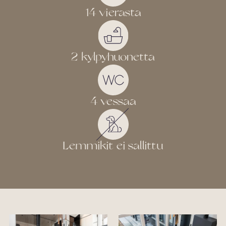
Latauspiste kahdelle sähköautolle maalämmöllä
14 vierasta
lämmitetyssä suuressa autotallissa
Moottorikelkkojen säilytys maalämmöllä lämmitetyssä
tallissa
2 kylpyhuonetta
4 vessaa
Lemmikit ei sallittu