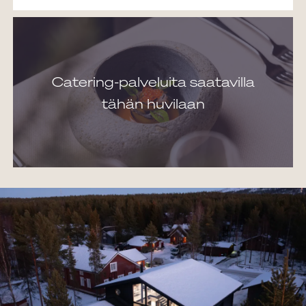
useiden mukautettavien palvelukokonaisuuksien kautta,
oli tarpeesi sitten lentokenttäkyyti tai all inclusive -loma.
Catering-palveluita saatavilla
VARUSTELU:
tähän huvilaan
6 makuuhuonetta (2 x 180 cm + 8 x 90 cm sängyt +
vuodesohva 2:lle), enintään 14 henkilöä
4 wc:tä
3 suihkua
Varaava takka olohuoneessa (Tulikivi Saramo)
Lattialämmitys ja -jäähdytys (maalämpö)