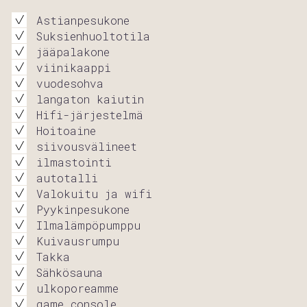
Astianpesukone
Suksienhuoltotila
jääpalakone
viinikaappi
vuodesohva
langaton kaiutin
Hifi-järjestelmä
Hoitoaine
siivousvälineet
ilmastointi
autotalli
Valokuitu ja wifi
Pyykinpesukone
Ilmalämpöpumppu
Kuivausrumpu
Takka
Sähkösauna
ulkoporeamme
game console