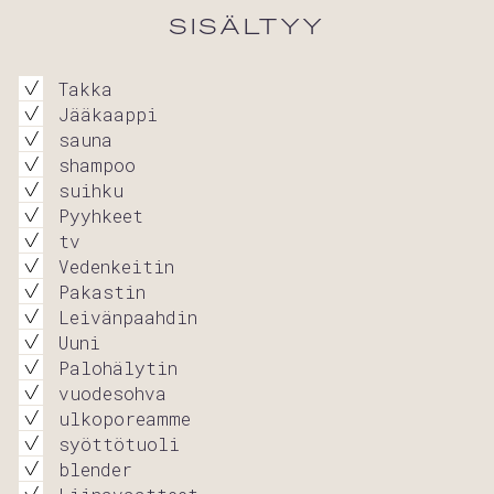
SISÄLTYY
Takka
Jääkaappi
sauna
shampoo
suihku
Pyyhkeet
tv
Vedenkeitin
Pakastin
Leivänpaahdin
Uuni
Palohälytin
vuodesohva
ulkoporeamme
syöttötuoli
blender