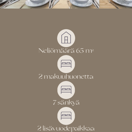
Neliömäärä 65 m
2
2 makuuhuonetta
7 sänkyä
2 lisävuodepaikkaa