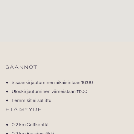
SÄÄNNÖT
Sisäänkirjautuminen aikaisintaan 16:00
Uloskirjautuminen viimeistään 11:00
Lemmikit ei sallittu
ETÄISYYDET
0.2 km
Golfkenttä
0.2 km
Bussipysäkki