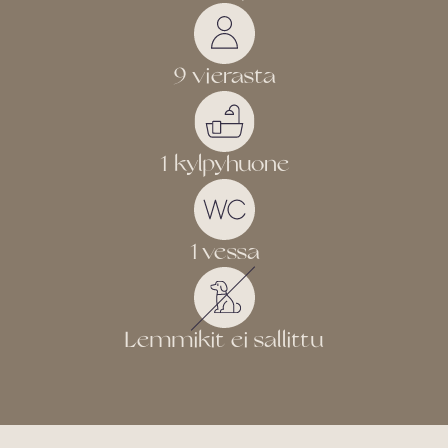
9 vierasta
1 kylpyhuone
1 vessa
Lemmikit ei sallittu