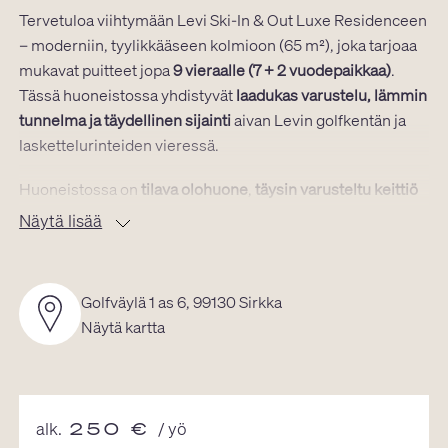
Tervetuloa viihtymään Levi Ski-In & Out Luxe Residenceen
– moderniin, tyylikkääseen kolmioon (65 m²), joka tarjoaa
mukavat puitteet jopa
9 vieraalle (7 + 2 vuodepaikkaa)
.
Tässä huoneistossa yhdistyvät
laadukas varustelu, lämmin
tunnelma ja täydellinen sijainti
aivan Levin golfkentän ja
laskettelurinteiden vieressä.
Huoneistossa on
tilava olohuone
,
täysin varusteltu keittiö
ja
kaksi makuuhuonetta
:
Näytä lisää
– Pienemmässä makuuhuoneessa 160 cm parivuode
– Isommassa 160 cm parivuode sekä tukeva 3-kerroksinen
80 cm metallinen kerrossänky, jossa aikuisetkin nukkuvat
Golfväylä 1 as 6, 99130 Sirkka
mukavasti
Näytä kartta
– Lisäksi olohuoneessa levitettävä vuodesohva kahdelle
Sauna
,
takka
,
TV
,
astianpesukone
,
uuni
,
mikro
,
blender
,
Moccamaster
,
Iittalan ja Pentikin astiastot
, höyrytin,
alk.
250
€
/ yö
hiustenkuivaaja ja pyyhkeet pedattujen vuoteiden ohella