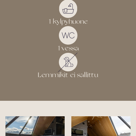
1 kylpyhuone
1 vessa
Lemmikit ei sallittu