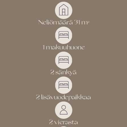
Neliömäärä 31 m
2
1 makuuhuone
2 sänkyä
2 lisävuodepaikkaa
2 vierasta