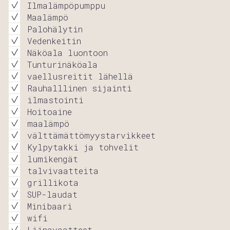
Ilmalämpöpumppu
Maalämpö
Palohälytin
Vedenkeitin
Näköala luontoon
Tunturinäköala
vaellusreitit lähellä
Rauhalllinen sijainti
ilmastointi
Hoitoaine
maalämpö
välttämättömyystarvikkeet
Kylpytakki ja tohvelit
lumikengät
talvivaatteita
grillikota
SUP-laudat
Minibaari
wifi
Liinavaatteet