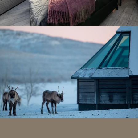
porotilaympäristössä. Kohde on ihanteellinen sinulle, joka
haluat nauttia arktisen luonnon kauneudesta omassa
rauhassasi. Kilpisjärven kylä sijaitsee noin 20 km päässä.
Huomioithan, että iglussa ei ole keittiötä eikä
ruoanlaittomahdollisuutta. Talvikaudella majoitus sisältää
puolihoidon. Kesäisin hintaan kuuluu aamiainen, ja
käytössäsi on grillikatos.
Anna luonnon hiljaisuuden, tähtitaivaan ja pohjoisen valon
ilmiöiden luoda lomasi, josta puhut vielä vuosien päästä!