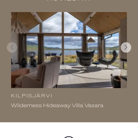
KILPISJÄRVI
K
Wilderness Hideaway Villa Vasara
K