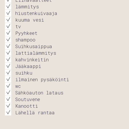
lämmitys
hiustenkuivaaja
kuuma vesi
tv
Pyyhkeet
shampoo
Suihkusaippua
lattialämmitys
kahvinkeitin
Jääkaappi
suihku
ilmainen pysäköinti
wc
Sähköauton lataus
Soutuvene
Kanootti
Lähellä rantaa