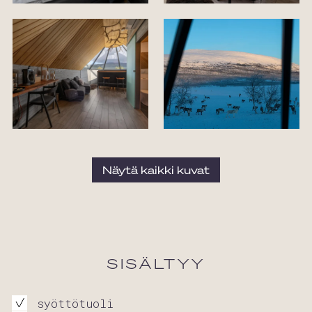
Näytä kaikki kuvat
SISÄLTYY
syöttötuoli