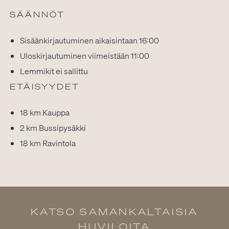
SÄÄNNÖT
Sisäänkirjautuminen aikaisintaan 16:00
Uloskirjautuminen viimeistään 11:00
Lemmikit ei sallittu
ETÄISYYDET
18 km
Kauppa
2 km
Bussipysäkki
18 km
Ravintola
KATSO SAMANKALTAISIA
HUVILOITA