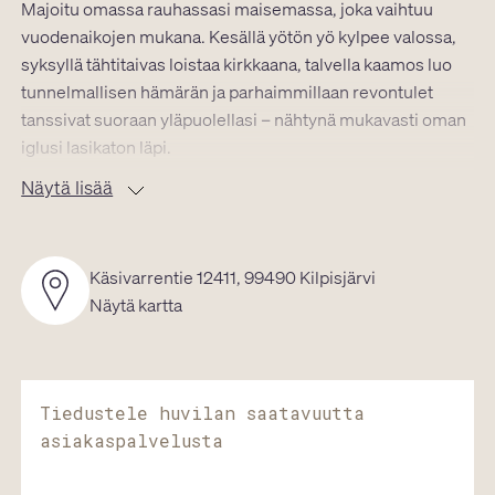
Majoitu omassa rauhassasi maisemassa, joka vaihtuu
vuodenaikojen mukana. Kesällä yötön yö kylpee valossa,
syksyllä tähtitaivas loistaa kirkkaana, talvella kaamos luo
tunnelmallisen hämärän ja parhaimmillaan revontulet
tanssivat suoraan yläpuolellasi – nähtynä mukavasti oman
iglusi lasikaton läpi.
Näytä lisää
Tilava, 31 m² lasi-iglu tarjoaa modernia mukavuutta
luonnon keskellä:
king-size vuode sekä kaksi vuodetuolia lisävuoteiksi, oma
Käsivarrentie 12411, 99490 Kilpisjärvi
kylpyhuone, kylpytuotteet, kylpytakit ja tohvelit,
Näytä kartta
kahvikone, vedenkeitin ja minibaari (lisämaksullinen),
ilmastointi ja taulu-tv.
Nukut lämpimässä vuoteessa tähtitaivaan alla – elämys,
Tiedustele huvilan saatavuutta
joka jää mieleen.
asiakaspalvelusta
Romanttinen sviitti tarjoaa täydelliset puitteet