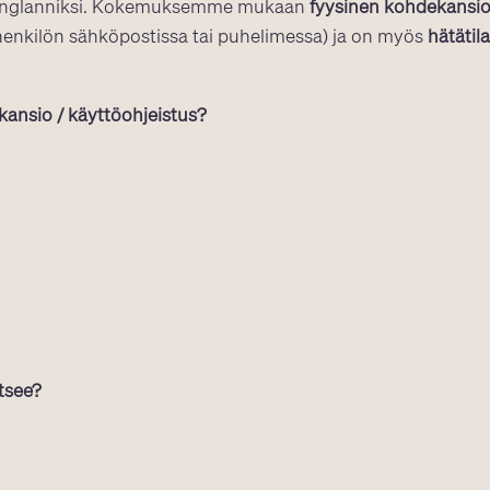
än englanniksi. Kokemuksemme mukaan
fyysinen kohdekansio
n henkilön sähköpostissa tai puhelimessa) ja on myös
hätätil
ansio / käyttöohjeistus?
tsee?