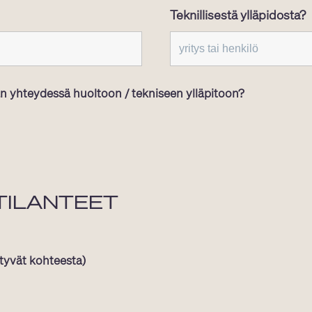
Teknillisestä ylläpidosta?
an yhteydessä huoltoon / tekniseen ylläpitoon?
ÄTILANTEET
ytyvät kohteesta)