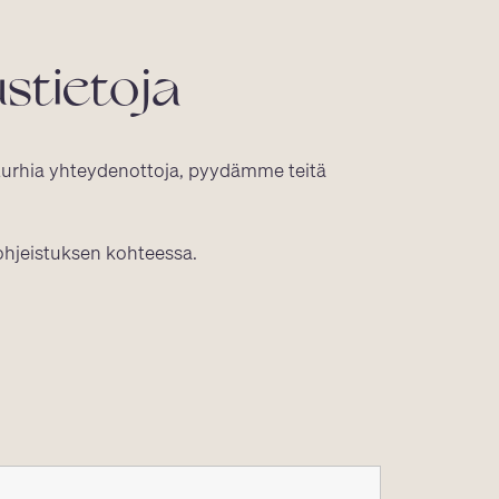
stietoja
turhia yhteydenottoja, pyydämme teitä
ohjeistuksen kohteessa.