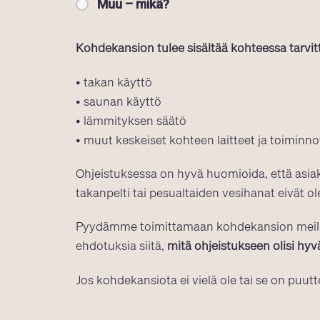
Muu – mikä?
Kohdekansion tulee sisältää kohteessa tarvitt
• takan käyttö
• saunan käyttö
• lämmityksen säätö
• muut keskeiset kohteen laitteet ja toiminno
Ohjeistuksessa on hyvä huomioida, että asiak
takanpelti tai pesualtaiden vesihanat eivät ole
Pyydämme toimittamaan kohdekansion meille t
ehdotuksia siitä,
mitä ohjeistukseen olisi hyvä
Jos kohdekansiota ei vielä ole tai se on puutt