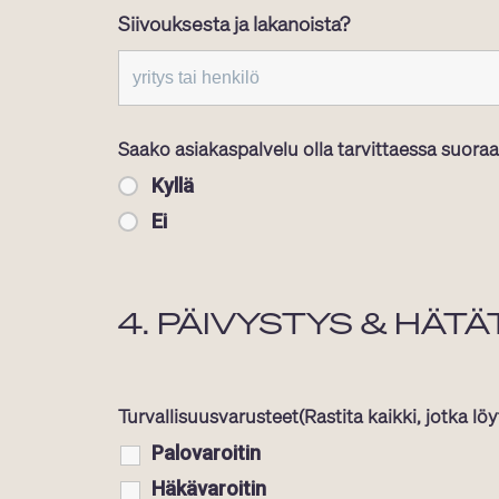
Siivouksesta ja lakanoista?
Saako asiakaspalvelu olla tarvittaessa suora
Kyllä
Ei
4. PÄIVYSTYS & HÄT
Turvallisuusvarusteet(Rastita kaikki, jotka lö
Palovaroitin
Häkävaroitin