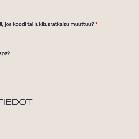
, jos koodi tai lukitusratkaisu muuttuu?
*
apa?
TIEDOT