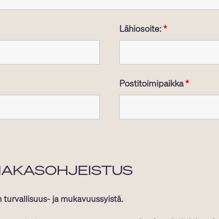
Lähiosoite:
*
Postitoimipaikka
*
SIAKASOHJEISTUS
 turvallisuus- ja mukavuussyistä.