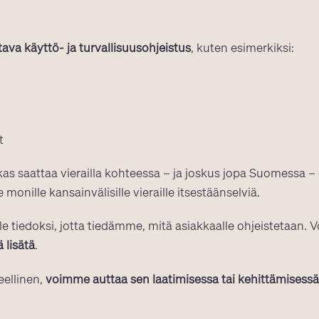
ava käyttö- ja turvallisuusohjeistus
, kuten esimerkiksi:
t
as saattaa vierailla kohteessa – ja joskus jopa Suomessa –
 monille kansainvälisille vieraille itsestäänselviä.
iedoksi, jotta tiedämme, mitä asiakkaalle ohjeistetaan. V
 lisätä
.
eellinen,
voimme auttaa sen laatimisessa tai kehittämisessä