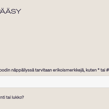
PÄÄSY
oodin näppäilyssä tarvitaan erikoismerkkejä, kuten * tai #,
ti tai lukko?